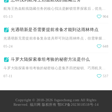
航海王热血航线隐藏任务的核心找法是解锁世界探索后，优先找紫色...
05-13
904
光遇萌新是否需要提前准备才能到达雨林终点
光遇萌新无需提前准备复杂道具即可到达雨林终点，但需掌握基础移...
05-24
648
斗罗大陆探索泰坦考验的秘密方法是什么
斗罗大陆探索泰坦考验的秘密核心是集齐四把秘钥、巧用机关与传送...
07-11
537
Copyright © 2018-2026 fsguochong.com All Rights
Reserved. 福川网 版权所有
鄂ICP备2023018518号-14