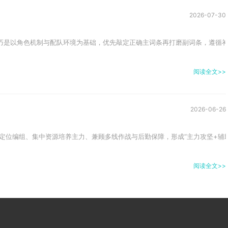
2026-07-30
巧是以角色机制与配队环境为基础，优先敲定正确主词条再打磨副词条，遵循补全
阅读全文>>
2026-06-26
定位编组、集中资源培养主力、兼顾多线作战与后勤保障，形成“主力攻坚+辅助
阅读全文>>