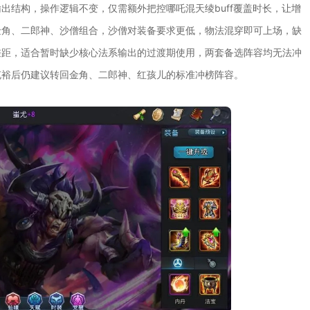
出结构，操作逻辑不变，仅需额外把控哪吒混天绫buff覆盖时长，让增
金角、二郎神、沙僧组合，沙僧对装备要求更低，物法混穿即可上场，缺
差距，适合暂时缺少核心法系输出的过渡期使用，两套备选阵容均无法冲
充裕后仍建议转回金角、二郎神、红孩儿的标准冲榜阵容。