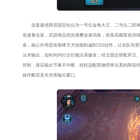
这套最优阵容固定站位为一号位金角大王、二号位二郎
攻速暴击装，武器饰品优先堆叠攻速词条，依靠高频普攻持
条，核心作用是依靠哮天犬技能削减BOSS抗性，让全队伤
法术输出，短时间内打出巨额法系爆发；经文固定搭配罗汉
控制，保证输出节奏不中断，转轮适配双物理单法系的阵容
操作断层丢失伤害输出窗口。