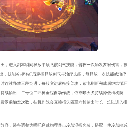
大王，进入副本瞬间释放平顶飞霞剑气技能，普攻一次触发罗睺伤害，被
输出，技能冷却转好后穿插释放剑气与治疗技能，每释放一次技能或治疗
却时连续释放三段突进，每段突进后衔接普攻，紫电刷新完成后继续循环
角持续输出，二号位二郎神全程自动作战，依靠哮天犬持续降低梼杌防
浪费罗睺触发次数，挂机作战会直接损失四至六秒输出时长，难以进入排
渡阵容，装备调整为哪吒穿戴物理暴击冷却混搭套装，搭配一件冷却缩减