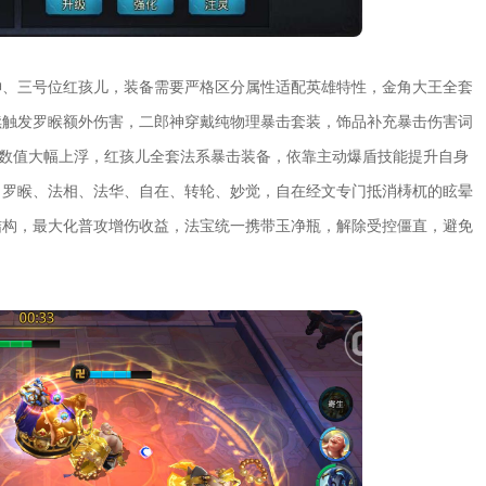
神、三号位红孩儿，装备需要严格区分属性适配英雄特性，金角大王全套
续触发罗睺额外伤害，二郎神穿戴纯物理暴击套装，饰品补充暴击伤害词
害数值大幅上浮，红孩儿全套法系暴击装备，依靠主动爆盾技能提升自身
、罗睺、法相、法华、自在、转轮、妙觉，自在经文专门抵消梼杌的眩晕
结构，最大化普攻增伤收益，法宝统一携带玉净瓶，解除受控僵直，避免