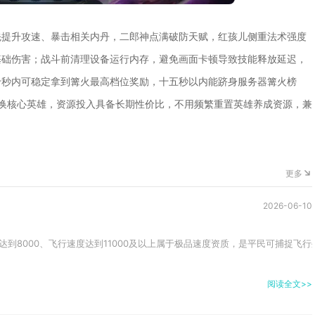
先提升攻速、暴击相关内丹，二郎神点满破防天赋，红孩儿侧重法术强度
基础伤害；战斗前清理设备运行内存，避免画面卡顿导致技能释放延迟，
十秒内可稳定拿到篝火最高档位奖励，十五秒以内能跻身服务器篝火榜
更换核心英雄，资源投入具备长期性价比，不用频繁重置英雄养成资源，兼
更多
2026-06-10
到8000、飞行速度达到11000及以上属于极品速度资质，是平民可捕捉飞行坐骑
阅读全文>>