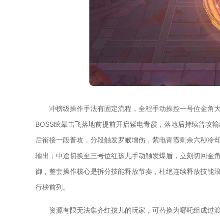
冲榜级操作手法有固定流程，全程手动操控一号位金角
BOSS眩晕击飞落地前提前开启紫电青霞，落地后持续普攻
后衔接一段普攻，分段触发罗睺增伤，紫电青霞剩余六秒冷
输出；中途切换至三号位红孩儿手动触发爆盾，立刻切回金
御，整套操作核心是拆分技能释放节奏，杜绝连续释放技能
行榜前列。
资源有限无法集齐红孩儿的玩家，可替换为哪吒组成过