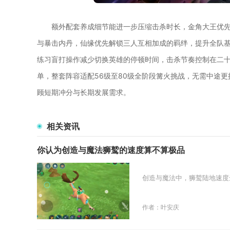
额外配套养成细节能进一步压缩击杀时长，金角大王优
与暴击内丹，仙缘优先解锁三人互相加成的羁绊，提升全队
练习盲打操作减少切换英雄的停顿时间，击杀节奏控制在二
单，整套阵容适配56级至80级全阶段篝火挑战，无需中途
顾短期冲分与长期发展需求。
相关资讯
你认为创造与魔法狮鹫的速度算不算极品
创造与魔法中，狮鹫陆地速度达
作者：叶安庆