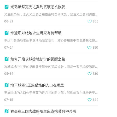
光遇献祭完光之翼到底该怎么恢复
光遇献祭后，永久光之翼会在重生时自动恢复，普通光之翼则需重返...
06-21
855
幸运币对绝地求生玩家有何帮助
幸运币是绝地求生专属活动限定货币，核心作用集中在免费获取绝版...
07-24
850
如何开启攻城掠地甘宁的觉醒之路
攻城掠地中甘宁的觉醒并非简单的等级提升，而是一套围绕资源筹备...
05-14
120
地下城堡3王族猎场的入口在哪里
王族猎场的入口位于复苏的银月谷地图内部，解锁前置主线推进至东...
07-15
149
程昱在三国志战略版里应该携带何种兵书