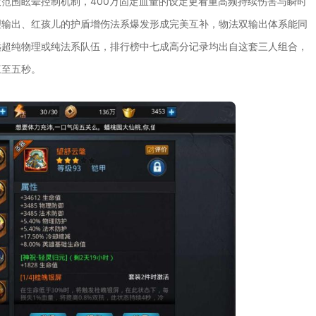
大范围眩晕控制机制，400万固定血量的设定更看重高频持续伤害与瞬时
理输出、红孩儿的护盾增伤法系爆发形成完美互补，物法双输出体系能同
远超纯物理或纯法系队伍，排行榜中七成高分记录均出自这套三人组合，
三至五秒。