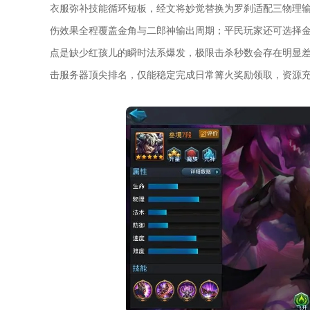
衣服弥补技能循环短板，经文将妙觉替换为罗刹适配三物理输
伤效果全程覆盖金角与二郎神输出周期；平民玩家还可选择
点是缺少红孩儿的瞬时法系爆发，极限击杀秒数会存在明显
击服务器顶尖排名，仅能稳定完成日常篝火奖励领取，资源