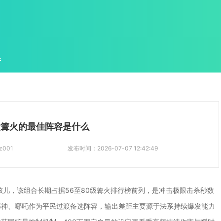
件
级篝火的最佳阵容是什么
z001
发布时间：
2026-07-07 12:42:49
孩儿，该组合长期占据56至80级篝火排行榜前列，是冲击极限击杀秒数
郎神、哪吒作为平民过渡备选阵容，输出差距主要源于法系持续爆发能力