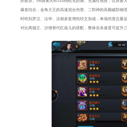
的差异。56级篝火BOSS梼杌无防御、无属性免疫，仅具备
爆发结合，金角大王的高速混合伤害、二郎神的高额破防物
时吃到罗汉、法华、法相多套增伤经文加成，单场伤害总量
对比禺狨王、沙僧替代红孩儿的搭配，整体击杀速度可提升