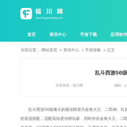
首页
资讯中心
手游下载
应用软
当前位置：
网站首页
资讯中心
手游攻略
正文
乱斗西游56
文章来源：
福川网
编辑：
y
乱斗西游56级篝火的最佳阵容为金角大王、二郎神、红
的首选搭配，适配高练度冲榜玩家，同时存在金角大王、二