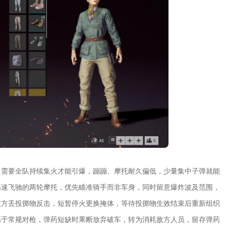
，需要全队持续集火才能引爆，蹦蹦、摩托耐久偏低，少量集中子弹就能
高速飞驰的两轮摩托，优先瞄准骑手而非车身，同时留意爆炸波及范围，
敌方丢投掷物反击，短暂停火更换掩体，等待投掷物生效结束后重新组织
高于常规对枪，弹药短缺时果断放弃破车，转为消耗敌方人员，留存弹药