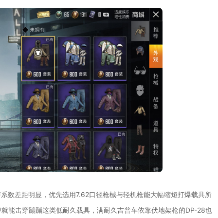
系数差距明显，优先选用7.62口径枪械与轻机枪能大幅缩短打爆载具所
弹就能击穿蹦蹦这类低耐久载具，满耐久吉普车依靠伏地架枪的DP-28也