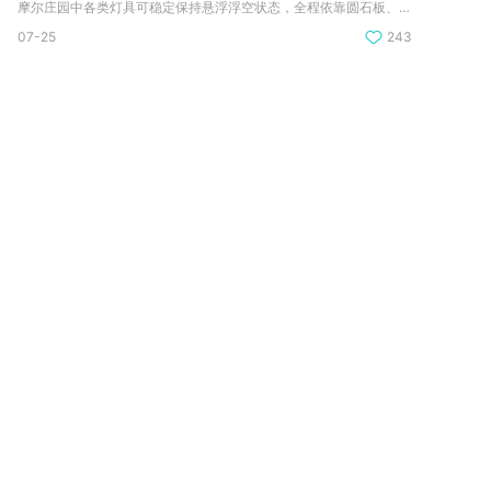
摩尔庄园中各类灯具可稳定保持悬浮浮空状态，全程依靠圆石板、地...
07-25
243