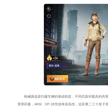
枪械挑选是扫爆车辆的基础前提，不同武器对载具的伤害
需弹药量，AKM、DP-28凭借单发高伤，近距离二三十发子