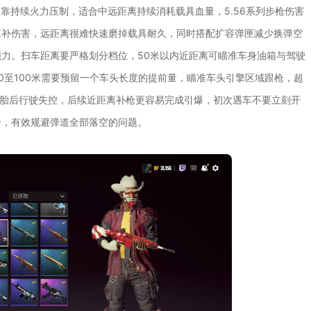
依靠持续火力压制，适合中远距离持续消耗载具血量，5.56系列步枪伤害
离补伤害，远距离很难快速磨掉载具耐久，同时搭配扩容弹匣减少换弹空
力。扫车距离要严格划分档位，50米以内近距离可瞄准车身油箱与驾驶
0至100米需要预留一个车头长度的提前量，瞄准车头引擎区域跟枪，超
轮胎后行驶失控，后续近距离补枪更容易完成引爆，初次遇车不要立刻开
击，有效规避弹道全部落空的问题。