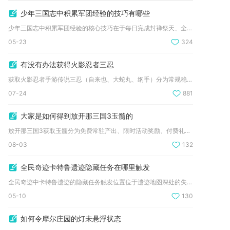
少年三国志中积累军团经验的技巧有哪些
少年三国志中积累军团经验的核心技巧在于每日完成封禅祭天、全清...
05-23
324
有没有办法获得火影忍者三忍
获取火影忍者手游传说三忍（自来也、大蛇丸、纲手）分为常规稳定...
07-24
881
大家是如何得到放开那三国3玉髓的
放开那三国3获取玉髓分为免费常驻产出、限时活动奖励、付费礼包...
08-03
132
全民奇迹卡特鲁遗迹隐藏任务在哪里触发
全民奇迹中卡特鲁遗迹的隐藏任务触发位置位于遗迹地图深处的失落...
05-10
130
如何令摩尔庄园的灯未悬浮状态