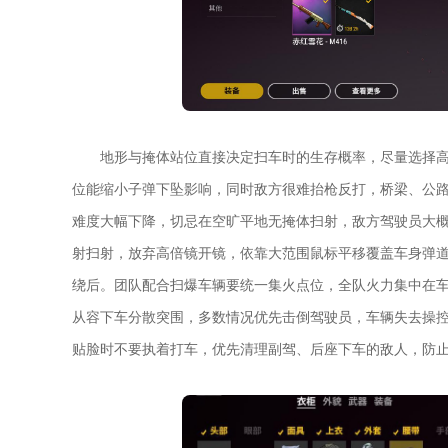
地形与掩体站位直接决定扫车时的生存概率，尽量选择
位能缩小子弹下坠影响，同时敌方很难抬枪反打，桥梁、公
难度大幅下降，切忌在空旷平地无掩体扫射，敌方驾驶员大概
射扫射，放弃高倍镜开镜，依靠大范围鼠标平移覆盖车身弹道
绕后。团队配合扫爆车辆要统一集火点位，全队火力集中在
从容下车分散突围，多数情况优先击倒驾驶员，车辆失去操
贴脸时不要执着打车，优先清理副驾、后座下车的敌人，防