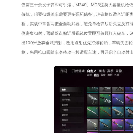
仅需三十余发子弹即可引爆，M249、MG3这类大容量机枪
偏低，想要扫爆整车需要更多弹药储备，冲锋枪仅适合近距
档，实战中常备两把全自动武器，避免单枪弹尽后失去反打能
位密集扫射，预瞄落点贴近后视镜位置即可兼顾打人破车，5
出100米放弃全域扫射，改用点射优先打爆轮胎，车辆失去
枪，先用枪口跟随车身移动一秒适应车速，再开启全自动射