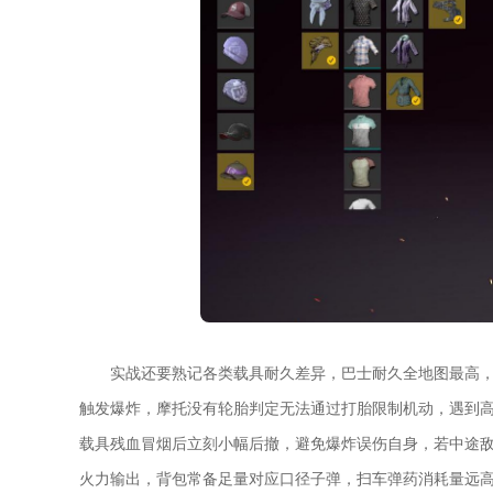
实战还要熟记各类载具耐久差异，巴士耐久全地图最高
触发爆炸，摩托没有轮胎判定无法通过打胎限制机动，遇到
载具残血冒烟后立刻小幅后撤，避免爆炸误伤自身，若中途
火力输出，背包常备足量对应口径子弹，扫车弹药消耗量远