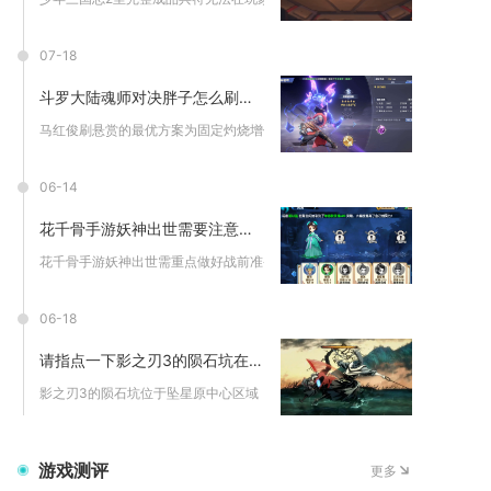
07-18
斗罗大陆魂师对决胖子怎么刷悬赏
马红俊刷悬赏的最优方案为固定灼烧增伤阵容搭配2211魂环配置...
06-14
花千骨手游妖神出世需要注意哪些问题
花千骨手游妖神出世需重点做好战前准备、灵宠搭配、战斗操作与伤...
06-18
请指点一下影之刃3的陨石坑在哪个地点
影之刃3的陨石坑位于坠星原中心区域，地图标注为“陨坑——巨石...
游戏测评
更多