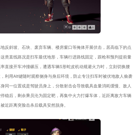
高地反斜坡、石块、废弃车辆、楼房窗口等掩体开展伏击，居高临下的点
路这类直线路况是扫车最优地形，车辆行进路线固定，跟枪和预判提前量
率直接开车冲撞碾压，遭遇车辆S形蛇皮机动规避火力时，立刻切换腰
，利用Alt键随时观察侧身与身后环境，防止专注扫车时被伏地敌人偷袭
车身同一位置或是驾驶员身上，分散射击会导致载具血量消耗缓慢、敌人
控停稳后，剩余乘员沦为固定靶，再集中火力打爆车体，近距离敌方车辆
止被近距离突脸击杀后载具安然脱身。