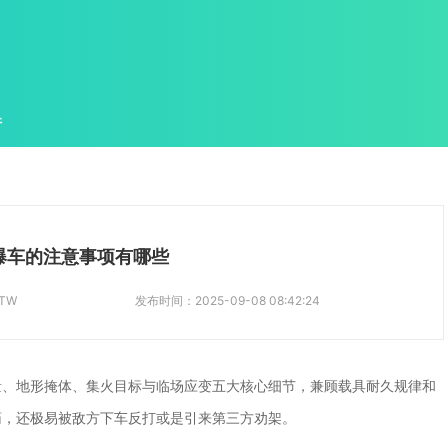
件
爆车的注意事项有哪些
TW
发布时间：
2025-09-08 08:42:24
量、地形掩体、集火目标与临场应变五大核心细节，兼顾载具耐久规律和
药，还极易被敌方下车反打或是引来第三方劝架。