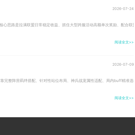
2026-07-24
核心思路是拉满联盟日常稳定收益、抓住大型跨服活动高额单次奖励、配合联盟
阅读全文>>
2026-07-09
依靠完整阵营羁绊搭配、针对性站位布局、神兵战宠属性适配、局内buff精准选
阅读全文>>