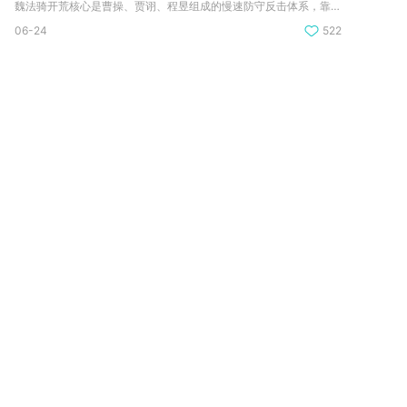
魏法骑开荒核心是曹操、贾诩、程昱组成的慢速防守反击体系，靠前...
06-24
522
S评级，全程无需稀有限定套装，普通衣橱资源也能顺利通关，想要冲击六万以上