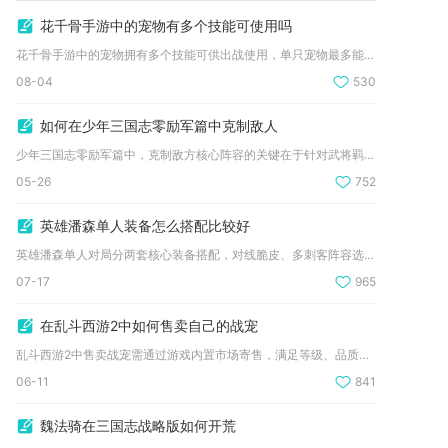
花千骨手游中的宠物有多个技能可使用吗
花千骨手游中的宠物拥有多个技能可供出战使用，单只宠物最多能解...
08-04
530
如何在少年三国志零励军篇中克制敌人
少年三国志零励军篇中，克制敌方核心阵容的关键在于针对武将羁绊...
05-26
752
英雄潘森单人装备怎么搭配比较好
英雄潘森单人对局分两套核心装备搭配，对线脆皮、多刺客阵容选用...
07-17
965
在乱斗西游2中如何售卖自己的战宠
乱斗西游2中售卖战宠需通过游戏内置市场寄售，满足等级、品质等...
06-11
841
魏法骑在三国志战略版如何开荒