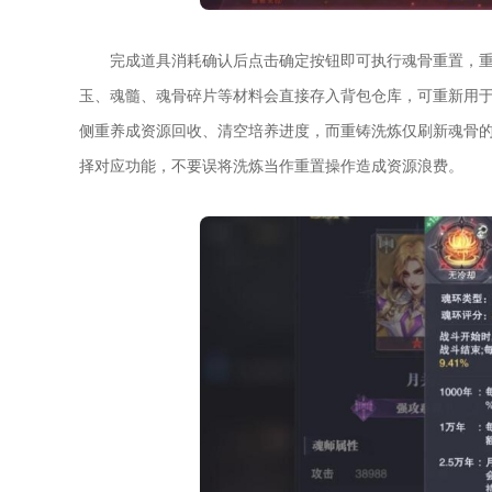
完成道具消耗确认后点击确定按钮即可执行魂骨重置，
玉、魂髓、魂骨碎片等材料会直接存入背包仓库，可重新用
侧重养成资源回收、清空培养进度，而重铸洗炼仅刷新魂骨
择对应功能，不要误将洗炼当作重置操作造成资源浪费。