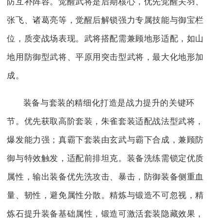
防互补阵容。觉醒武将是后期核心，优先觉醒关羽、
张飞、诸葛亮等，觉醒后解锁强力专属技能与御宝栏
位，质变战场表现。武将搭配需兼顾地形适配，如山
地用防御型武将、平原用突击型武将，最大化地形加
成。
装备与套装的精细化打造是战力提升的关键环
节。优先获取高阶套装，朱雀套装适配战法型武将，
爆发能力强；真霸下套装由玄武与霸下合成，兼顾防
御与特效触发，适配前排坦克。装备洗练需锁定优质
属性，输出装备优先洗攻击、暴击，防御装备侧重血
量、韧性，避免属性分散。精炼与锻造不可忽视，精
炼石提升装备基础属性，锻造可激活套装隐藏效果，