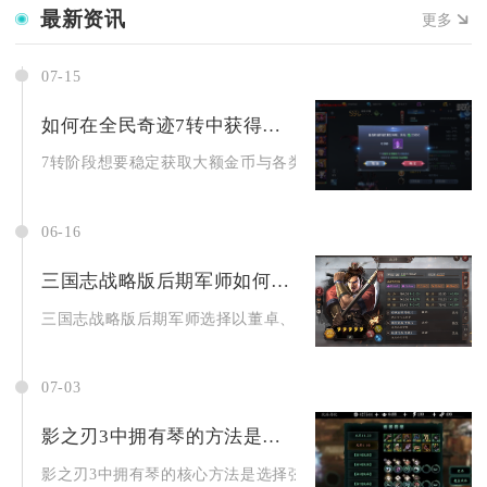
最新资讯
更多
07-15
如何在全民奇迹7转中获得更多的金币和资源
7转阶段想要稳定获取大额金币与各类进阶资源，核心思路是全覆盖
06-16
三国志战略版后期军师如何选择
三国志战略版后期军师选择以董卓、钟会、周泰为核心，搭配许褚
07-03
影之刃3中拥有琴的方法是什么
影之刃3中拥有琴的核心方法是选择弦者职业、完成专属任务解锁初