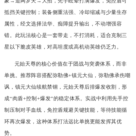
象→道网罗天→大招，先手眩晕打满爆发，免控盾可
抵挡关键控制；装备侧重法强、冷却缩减与少量生存
属性，经文选择法华、痴障提升输出，不动增强容
错。此玩法核心是一套带走，不打消耗，适合克制三
星以下脆皮英雄，对高坦度或高机动英雄仍乏力。
元始天尊的核心价值在于团战与突袭体系，而非
单挑。推荐阵容搭配弥勒佛+镇元大仙，弥勒佛承伤嘲
讽，镇元大仙续航禁锢，元始天尊后排爆发收割，形
成“肉盾+控制+爆发”的稳定体系。实战中利用先手控
制压制对手血线，免控盾规避关键技能，等待技能循
环再次爆发，这种体系打法远比单挑更能发挥其优
势。