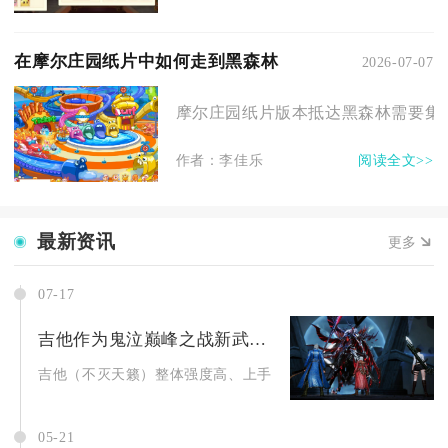
在摩尔庄园纸片中如何走到黑森林
2026-07-07
摩尔庄园纸片版本抵达黑森林需要集齐
作者：李佳乐
阅读全文>>
最新资讯
更多
07-17
吉他作为鬼泣巅峰之战新武器真的好用吗
吉他（不灭天籁）整体强度高、上手友好、上限不俗，是极具性价
05-21