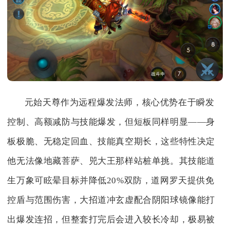
元始天尊作为远程爆发法师，核心优势在于瞬发
控制、高额减防与技能爆发，但短板同样明显——身
板极脆、无稳定回血、技能真空期长，这些特性决定
他无法像地藏菩萨、兕大王那样站桩单挑。其技能道
生万象可眩晕目标并降低20%双防，道网罗天提供免
控盾与范围伤害，大招道冲玄虚配合阴阳球镜像能打
出爆发连招，但整套打完后会进入较长冷却，极易被