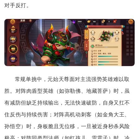
对手反打。
常规单挑中，元始天尊面对主流强势英雄难以取
胜。对阵肉盾型英雄（如弥勒佛、地藏菩萨）时，虽
有减防但缺乏持续输出，无法快速破防，自身又扛不
住反伤与持续伤害；对阵高机动刺客（如金角大王、
孙悟空）时，身板脆且无位移，一旦被近身秒杀风险
极高；对阵同类型法师（如红孩儿、雷震子）时，冷