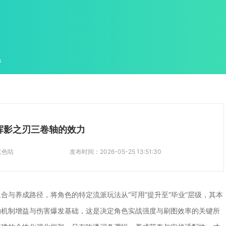
件
挥影之刃三卷轴的效力
蓝色咕
发布时间：
2026-05-25 13:51:30
合与养成路径，将角色的特定流派玩法从“可用”提升至“毕业”层级，其本
的机制增益与伤害爆发基础，这是决定角色实战强度与刷图效率的关键所