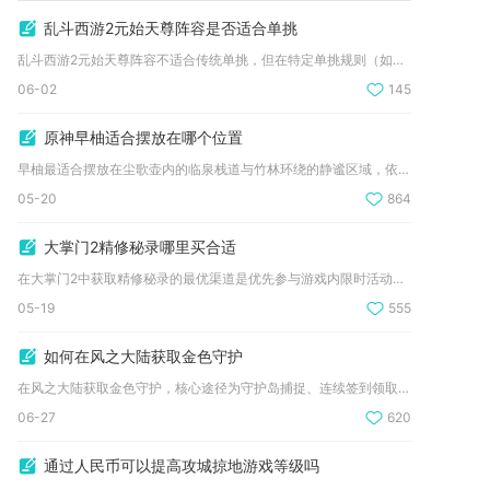
乱斗西游2元始天尊阵容是否适合单挑
乱斗西游2元始天尊阵容不适合传统单挑，但在特定单挑规则（如修...
06-02
145
原神早柚适合摆放在哪个位置
早柚最适合摆放在尘歌壶内的临泉栈道与竹林环绕的静谧区域，依托...
05-20
864
大掌门2精修秘录哪里买合适
在大掌门2中获取精修秘录的最优渠道是优先参与游戏内限时活动与...
05-19
555
如何在风之大陆获取金色守护
在风之大陆获取金色守护，核心途径为守护岛捕捉、连续签到领取、...
06-27
620
通过人民币可以提高攻城掠地游戏等级吗