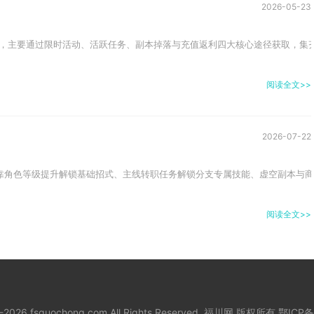
2026-05-23
，主要通过限时活动、活跃任务、副本掉落与充值返利四大核心途径获取，集齐
阅读全文>>
2026-07-22
靠角色等级提升解锁基础招式、主线转职任务解锁分支专属技能、虚空副本与商
阅读全文>>
8-2026 fsguochong.com All Rights Reserved. 福川网 版权所有
鄂ICP备