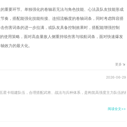
益的重要环节。单独强化的卷轴若无法与角色技能、心法及队友技能形成
放节奏，搭配能强化技能衔接、连招流畅度的卷轴词条，同时考虑阵容搭
暴击伤害词条的进一步拉满，或队友具备控制效果时，搭配能增强控制
整词条的使用策略，面对高血量敌人侧重持续伤害与续航词条，面对快速爆发
卷轴效力的最大化。
更多
2026-06-29
五星卡组建队伍，合理搭配武将、战法与兵种体系，是构筑高强度主力队伍的核
阅读全文>>