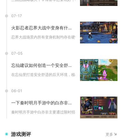
07-17
火影忍者忍界大战中变身有什么限制
忍界大战场景内所有变身机制均存在硬性触发门槛、持续损耗、功能...
07-05
忘仙建议如何创造一个安全舒适的后天环境
在忘仙里打造安全舒适的后天环境，核心依托仙府领地构建私密资源...
06-01
一下秦时明月手游中的白亦非该如何获得
秦时明月手游中白亦非主要通过限时招募、禁地寻宝兑换、聚神台获...
游戏测评
更多