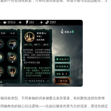
搭建的个性化强化框架，只有吃透词条逻辑、养成节奏与实战适配性，才
卷轴词条类型。不同卷轴的词条侧重点差异显著，有的聚焦连招伤害增
先明确角色的核心玩法逻辑——比如以爆发伤害为主的流派，需优先锁定