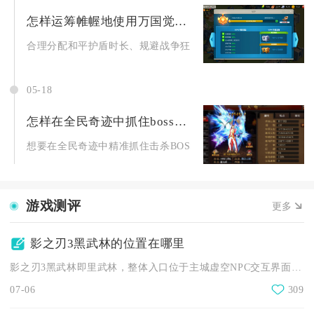
怎样运筹帷幄地使用万国觉醒和平护盾
合理分配和平护盾时长、规避战争狂热限制、储备足量护盾道具并
05-18
怎样在全民奇迹中抓住boss的机会
想要在全民奇迹中精准抓住击杀BOSS的机会，核心在于建立“蹲.
游戏测评
更多
影之刃3黑武林的位置在哪里
影之刃3黑武林即里武林，整体入口位于主城虚空NPC交互界面内...
07-06
309