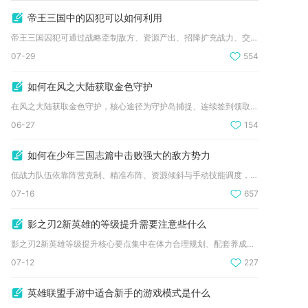
帝王三国中的囚犯可以如何利用
帝王三国囚犯可通过战略牵制敌方、资源产出、招降扩充战力、交易...
07-29
554
如何在风之大陆获取金色守护
在风之大陆获取金色守护，核心途径为守护岛捕捉、连续签到领取、...
06-27
154
如何在少年三国志篇中击败强大的敌方势力
低战力队伍依靠阵营克制、精准布阵、资源倾斜与手动技能调度，完...
07-16
657
影之刃2新英雄的等级提升需要注意些什么
影之刃2新英雄等级提升核心要点集中在体力合理规划、配套养成同...
07-12
227
英雄联盟手游中适合新手的游戏模式是什么