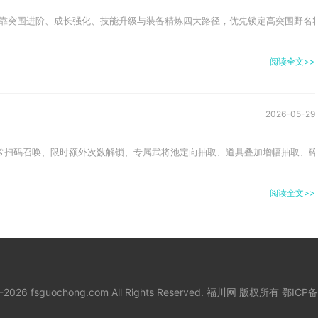
靠突围进阶、成长强化、技能升级与装备精炼四大路径，优先锁定高突围野名将
阅读全文>>
2026-05-29
常扫码召唤、限时额外次数解锁、专属武将池定向抽取、道具叠加增幅抽取、碎
阅读全文>>
8-2026 fsguochong.com All Rights Reserved. 福川网 版权所有
鄂ICP备