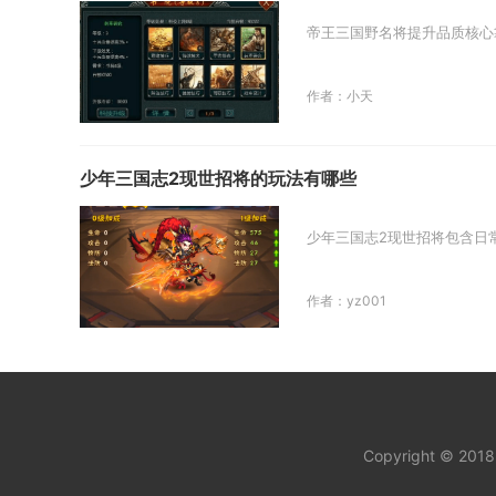
帝王三国野名将提升品质核心
作者：小天
少年三国志2现世招将的玩法有哪些
少年三国志2现世招将包含日
作者：yz001
Copyright © 201