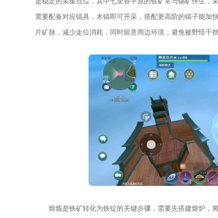
是稳定的采集点位，其中七里香平原的铁矿常与锡矿伴生，
需要配备对应镐具，木镐即可开采，搭配更高阶的镐子能加
片矿脉，减少走位消耗，同时留意周边环境，避免被野怪干
熔炼是铁矿转化为铁锭的关键步骤，需要先搭建熔炉，