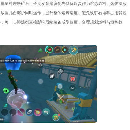
合批量处理铁矿石，长期发育建议优先储备煤炭作为熔炼燃料。熔炉摆放
多放置几台熔炉同时运作，提升整体熔炼速度，避免铁矿石堆积占用背包
心，每一步熔炼都直接影响后续装备成型速度，合理规划燃料与熔炼数