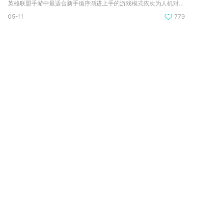
英雄联盟手游中最适合新手循序渐进上手的游戏模式依次为人机对战...
05-11
779