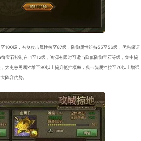
100级，右侧攻击属性拉至87级，防御属性维持55至56级，优先保证
御宝石控制在11至12级，资源有限时可适当降低防御宝石等级，集中提
，太史慈勇属性堆至90以上提升抵挡概率，典韦统属性拉至70以上增强
放大阵容优势。