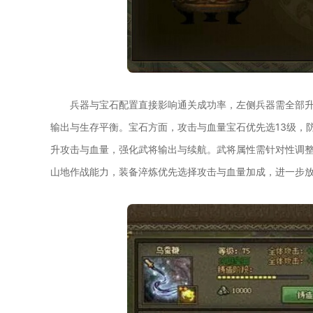
兵器与宝石配置直接影响通关成功率，左侧兵器需全部升至
输出与生存平衡。宝石方面，攻击与血量宝石优先选13级，防
升攻击与血量，强化武将输出与续航。武将属性需针对性调整
山地作战能力，装备淬炼优先选择攻击与血量加成，进一步