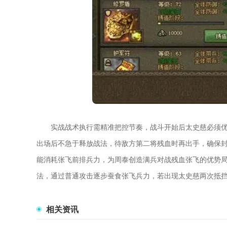
实战战术执行需精准把控节奏，战斗开始后太史慈必须
出场后不急于释放战法，待敌方第二将残血时再出手，确保
能消耗张飞前排兵力，为周泰创造满兵对战残血张飞的优势
法，通过普通攻击逐步蚕食张飞兵力，若出现太史慈两次抵
相关资讯