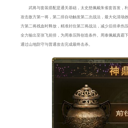
武将与套装搭配是通关基础，太史慈佩戴朱雀套首发，
攻击敌方第一将，第二排自动触发第二次战法，最大化清场
方第二将残血时释放，精准封住第三将战法，减少后排承伤
全力输出至张飞前排，为周泰压阵创造条件。周泰佩戴真霸
通过山地防守与普通攻击完成最终击杀。