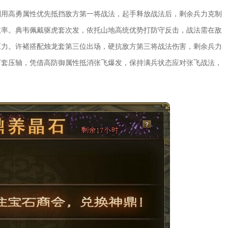
利用高勇属性优先抵挡敌方第一将战法，起手释放战法后，剩余兵力克制
效率。典韦佩戴驱虎套次发，依托山地高统优势打防守反击，战法需在敌
压力。许褚搭配烛龙套第三位出场，硬抗敌方第三将战法伤害，剩余兵力
下套压轴，凭借高防御属性抵消张飞爆发，保持满兵状态应对张飞战法，