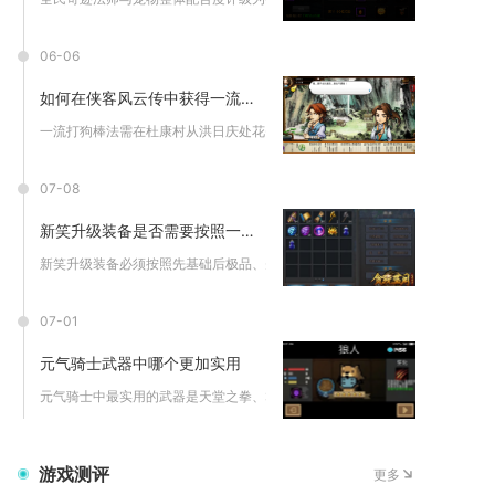
06-06
如何在侠客风云传中获得一流的打狗棒法
一流打狗棒法需在杜康村从洪日庆处花费3500钱获取秘笈，满足...
07-08
新笑升级装备是否需要按照一定顺序进行
新笑升级装备必须按照先基础后极品、先核心后附加、先稳定后优化...
07-01
元气骑士武器中哪个更加实用
元气骑士中最实用的武器是天堂之拳、群星之弓、寒光月华剑（三幻...
游戏测评
更多