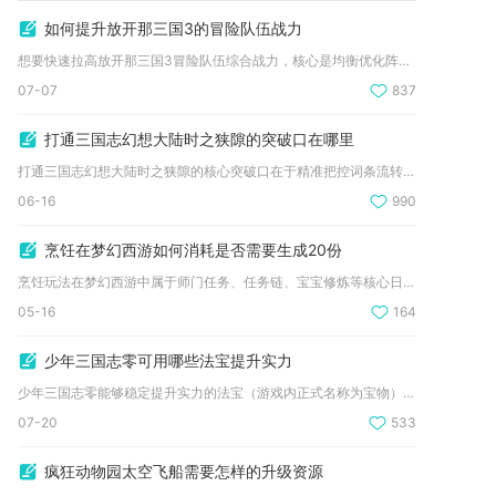
如何提升放开那三国3的冒险队伍战力
想要快速拉高放开那三国3冒险队伍综合战力，核心是均衡优化阵容...
07-07
837
打通三国志幻想大陆时之狭隙的突破口在哪里
打通三国志幻想大陆时之狭隙的核心突破口在于精准把控词条流转机...
06-16
990
烹饪在梦幻西游如何消耗是否需要生成20份
烹饪玩法在梦幻西游中属于师门任务、任务链、宝宝修炼等核心日常...
05-16
164
少年三国志零可用哪些法宝提升实力
少年三国志零能够稳定提升实力的法宝（游戏内正式名称为宝物）包...
07-20
533
疯狂动物园太空飞船需要怎样的升级资源