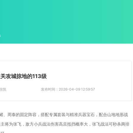
件
关攻城掠地的113级
悦悦
发布时间：
2026-04-09 12:59:57
许褚、周泰的固定阵容，搭配专属套装与精准兵器宝石，配合山地地形战
关主将为张飞，敌方小兵战法伤害高且抵挡概率大，张飞战法可秒杀两排