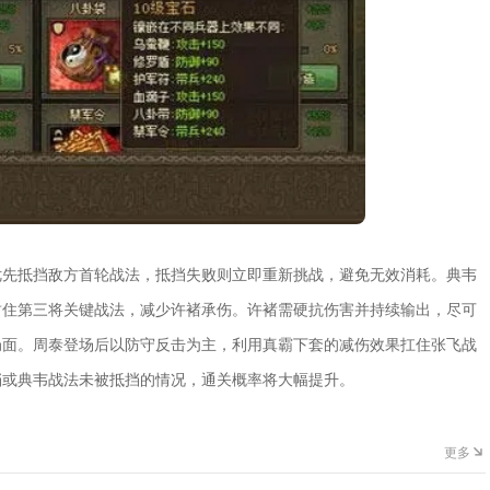
优先抵挡敌方首轮战法，抵挡失败则立即重新挑战，避免无效消耗。典韦
封住第三将关键战法，减少许褚承伤。许褚需硬抗伤害并持续输出，尽可
局面。周泰登场后以防守反击为主，利用真霸下套的减伤效果扛住张飞战
挡或典韦战法未被抵挡的情况，通关概率将大幅提升。
更多