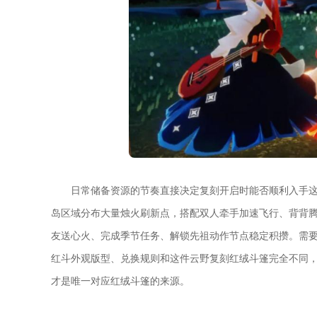
日常储备资源的节奏直接决定复刻开启时能否顺利入手
岛区域分布大量烛火刷新点，搭配双人牵手加速飞行、背背
友送心火、完成季节任务、解锁先祖动作节点稳定积攒。需
红斗外观版型、兑换规则和这件云野复刻红绒斗篷完全不同
才是唯一对应红绒斗篷的来源。