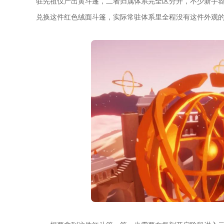
驻先祖仅产出黄斗篷，二者归属体系完全区分开，不少新手
兑换这件红色绒面斗篷，实际常驻体系里全程没有这件外观