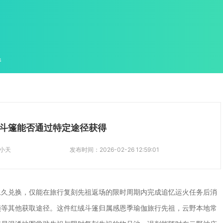
件
斗篷能否通过特定途径获得
小天
发布时间：
2026-02-26 12:59:01
永久兑换，仅能在旅行复刻先祖返场的限时周期内完成追忆运火任务后消
锁等其他获取途径。这件红绒斗篷归属感恩季瑜伽旅行先祖，云野本地常