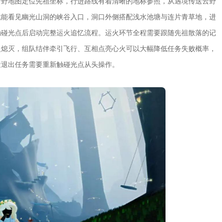
云野地图定位先祖坐标，行进路线有着清晰的地标参照，从遇境传送云野
就能看见幽光山洞的峡谷入口，洞口外侧搭配浅水池塘与连片青草地，进
触碰光点后启动完整运火追忆流程。运火环节全程需要跟随先祖散落的记
火熄灭，组队结伴牵引飞行、互相点亮心火可以大幅降低任务失败概率，
途退出任务需要重新触碰光点从头操作。