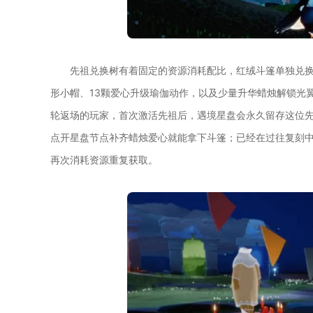
先祖兑换树有着固定的资源消耗配比，红绒斗篷单独兑换
形小帽、13颗爱心升级瑜伽动作，以及少量升华蜡烛解锁光
轮返场的玩家，首次激活先祖后，遇境星盘会永久留存这位
点开星盘节点补齐蜡烛爱心就能拿下斗篷；已经在过往复刻
再次消耗资源重复获取。