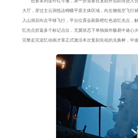
想要拿到这件红斗篷，第一步需要在复刻开启阶段进入
大厅，穿过主云洞抵达蝴蝶平原主体区域，向左侧低空飞行
入山洞后向左平移飞行，平台位置会刷新橙红色追忆光点，
忆光点折返多个标记点位，无翼状态下单独操作极易中途心
完整走完追忆动画才算正式激活本次复刻先祖的兑换树，中