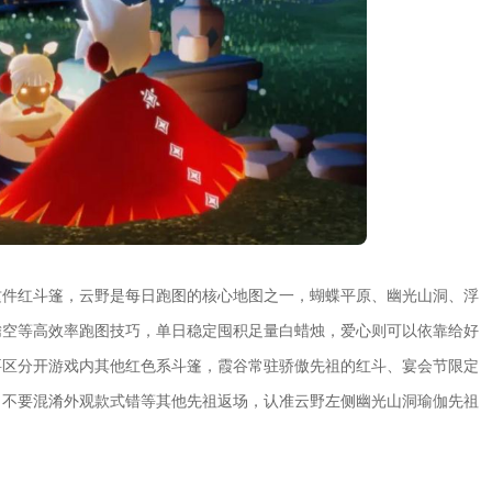
这件红斗篷，云野是每日跑图的核心地图之一，蝴蝶平原、幽光山洞、浮
腾空等高效率跑图技巧，单日稳定囤积足量白蜡烛，爱心则可以依靠给好
要区分开游戏内其他红色系斗篷，霞谷常驻骄傲先祖的红斗、宴会节限定
，不要混淆外观款式错等其他先祖返场，认准云野左侧幽光山洞瑜伽先祖