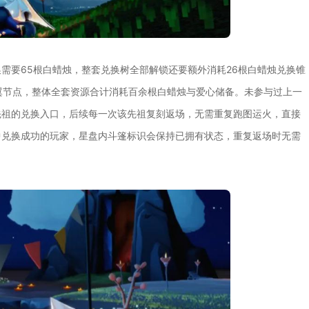
需要65根白蜡烛，整套兑换树全部解锁还要额外消耗26根白蜡烛兑换锥
翼节点，整体全套资源合计消耗百余根白蜡烛与爱心储备。未参与过上一
先祖的兑换入口，后续每一次该先祖复刻返场，无需重复跑图运火，直接
中兑换成功的玩家，星盘内斗篷标识会保持已拥有状态，重复返场时无需