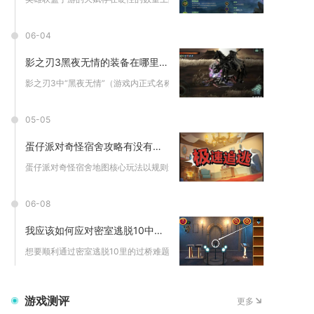
06-04
影之刃3黑夜无情的装备在哪里获得
影之刃3中“黑夜无情”（游戏内正式名称为黑暗无情）作为稀有橙...
05-05
蛋仔派对奇怪宿舍攻略有没有推荐的玩法
蛋仔派对奇怪宿舍地图核心玩法以规则遵守、道具解密、避鬼逃生与...
06-08
我应该如何应对密室逃脱10中的过桥难题
想要顺利通过密室逃脱10里的过桥难题，完整流程为先全域收集场...
游戏测评
更多