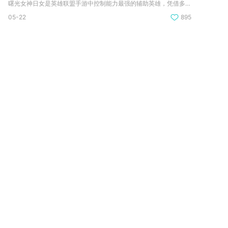
曙光女神日女是英雄联盟手游中控制能力最强的辅助英雄，凭借多段...
05-22
895