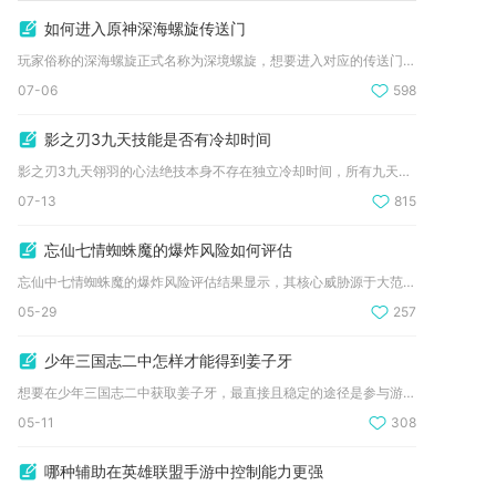
如何进入原神深海螺旋传送门
玩家俗称的深海螺旋正式名称为深境螺旋，想要进入对应的传送门需...
07-06
598
影之刃3九天技能是否有冷却时间
影之刃3九天翎羽的心法绝技本身不存在独立冷却时间，所有九天相...
07-13
815
忘仙七情蜘蛛魔的爆炸风险如何评估
忘仙中七情蜘蛛魔的爆炸风险评估结果显示，其核心威胁源于大范围...
05-29
257
少年三国志二中怎样才能得到姜子牙
想要在少年三国志二中获取姜子牙，最直接且稳定的途径是参与游戏...
05-11
308
哪种辅助在英雄联盟手游中控制能力更强