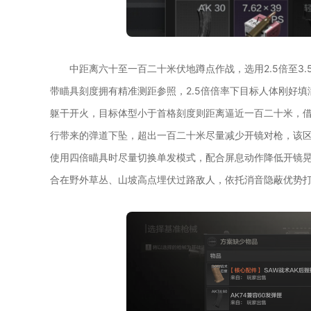
中距离六十至一百二十米伏地蹲点作战，选用2.5倍至3
带瞄具刻度拥有精准测距参照，2.5倍倍率下目标人体刚好填
躯干开火，目标体型小于首格刻度则距离逼近一百二十米，借
行带来的弹道下坠，超出一百二十米尽量减少开镜对枪，该
使用四倍瞄具时尽量切换单发模式，配合屏息动作降低开镜
合在野外草丛、山坡高点埋伏过路敌人，依托消音隐蔽优势