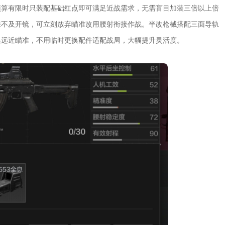
预算有限时只装配基础红点即可满足近战需求，无需盲目加装三倍以上倍
来不及开镜，可立刻放弃瞄准改用腰射衔接作战。半改枪械搭配三面导轨
换远近瞄准，不用临时更换配件适配战局，大幅提升灵活度。