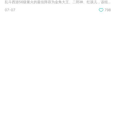
乱斗西游56级篝火的最佳阵容为金角大王、二郎神、红孩儿，该组...
07-07
798