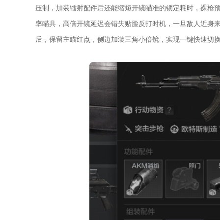
压制，加装镭射配件后还能缩短开镜瞄准的锁定耗时，裸枪
率瞄具，高倍开镜延迟会错失贴脸反打时机，一旦敌人近身
后，保留主瞄红点，侧边加装三角小倍镜，实现一键快速切