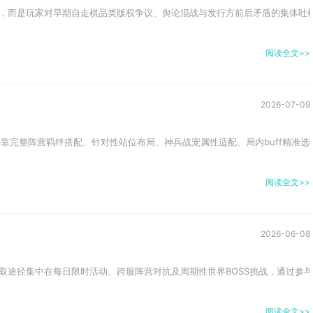
，而是玩家对早期自走棋品类版权争议、舆论混战与发行方前后矛盾的集体吐槽，
阅读全文>>
2026-07-09
依靠完整阵营羁绊搭配、针对性站位布局、神兵战宠属性适配、局内buff精准选
阅读全文>>
2026-06-08
取途径集中在每日限时活动、跨服阵营对抗及周期性世界BOSS挑战，通过参与P
阅读全文>>