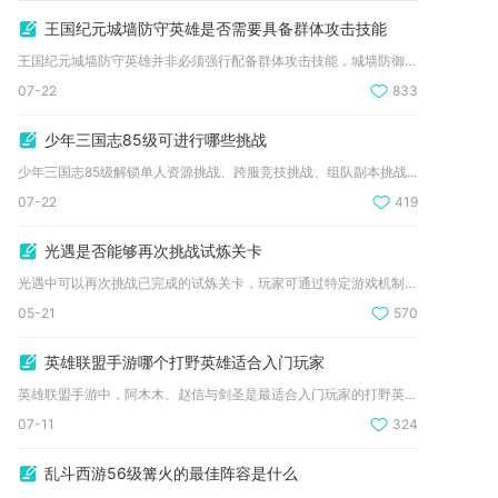
王国纪元城墙防守英雄是否需要具备群体攻击技能
王国纪元城墙防守英雄并非必须强行配备群体攻击技能，城墙防御的...
07-22
833
少年三国志85级可进行哪些挑战
少年三国志85级解锁单人资源挑战、跨服竞技挑战、组队副本挑战...
07-22
419
光遇是否能够再次挑战试炼关卡
光遇中可以再次挑战已完成的试炼关卡，玩家可通过特定游戏机制返...
05-21
570
英雄联盟手游哪个打野英雄适合入门玩家
英雄联盟手游中，阿木木、赵信与剑圣是最适合入门玩家的打野英雄...
07-11
324
乱斗西游56级篝火的最佳阵容是什么