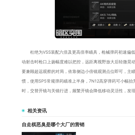
杜绝为VSS装配六倍及更高倍率瞄具，枪械弹药初速偏
动射击时枪口上扬幅度难以把控，远距离视野放大后轻微晃
要兼顾超远观察的对局，依靠侧边小倍镜观测点位即可，主
惯，使用SP5常规弹药瞄准上半身，7N12高穿弹药可小幅
时，交替开镜与关镜行进，频繁开镜会降低移动灵活性，发
相关资讯
自走棋恶臭是哪个大厂的营销