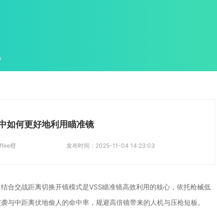
件
s中如何更好地利用瞄准镜
ffee橙
发布时间：
2025-11-04 14:23:03
结合交战距离切换开镜模式是VSS瞄准镜高效利用的核心，依托枪械低
突袭与中距离伏地偷人的命中率，规避高倍镜带来的人机与压枪短板。