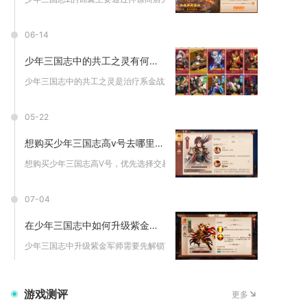
06-14
少年三国志中的共工之灵有何特点
少年三国志中的共工之灵是治疗系金战宠，核心特点为群体强疗、不...
05-22
想购买少年三国志高v号去哪里购买
想购买少年三国志高V号，优先选择交易猫、7881这类正规游戏...
07-04
在少年三国志中如何升级紫金军师
少年三国志中升级紫金军师需要先解锁军师系统、集齐基础本体与专...
游戏测评
更多