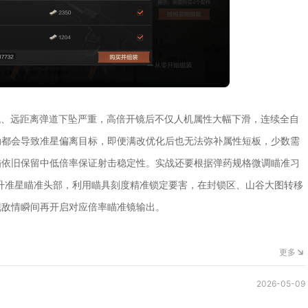
低、远距离弹道下坠严重，高倍开镜后不仅人机属性大幅下滑，连续全自
动都会导致准星偏离目标，即便满改优化后也无法弥补属性短板，少数需
瞄依旧保留中低倍率保证射击稳定性。实战还要根据弹药规格微调瞄准习
抬升准星瞄准头部，利用瞄具刻度精准锁定要害，在封锁区、山谷大图转移
现敌情瞬间再开启对应倍率瞄准镜输出。
更多
2026-05-09