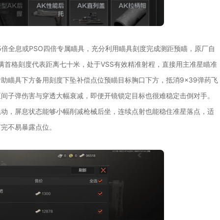
.5倍全息或PSO四倍专属瞄具，充分利用瞄具刻度完成测距预瞄，原厂自
满首格刻度代表距离七十米，处于VSS有效精准射程，直接用主准星瞄准
助瞄具下方备用刻度下坠补偿点位预瞄目标胸口下方，抵消9×39弹药飞
区间子弹伤害与穿透大幅衰减，即便开镜锁定目标也很难稳定击倒对手。
晃动，屏息状态能够小幅削减枪械后坐，连续点射也能稳住准星落点，适
打完不易暴露点位。