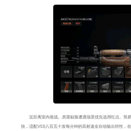
近距离室内巷战、房屋贴脸遭遇场景优先选用红点、简
快，适配VSS八百五十发每分钟的高射速全自动输出特性，