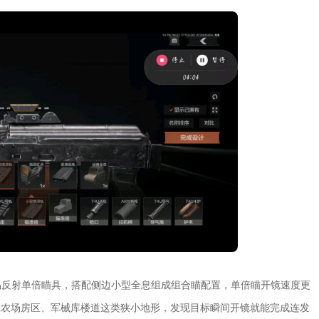
易反射单倍瞄具，搭配侧边小型全息组成组合瞄配置，单倍瞄开镜速度更
在农场房区、军械库楼道这类狭小地形，发现目标瞬间开镜就能完成连发