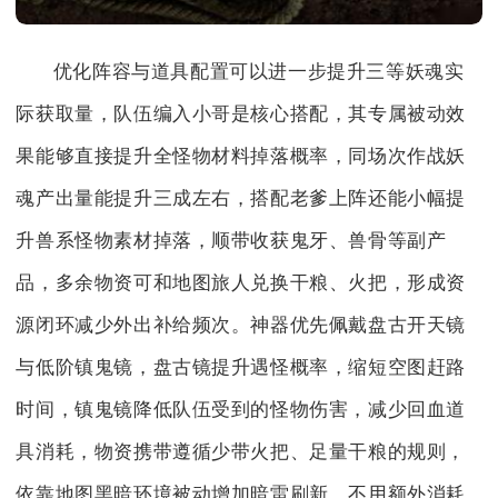
优化阵容与道具配置可以进一步提升三等妖魂实
际获取量，队伍编入小哥是核心搭配，其专属被动效
果能够直接提升全怪物材料掉落概率，同场次作战妖
魂产出量能提升三成左右，搭配老爹上阵还能小幅提
升兽系怪物素材掉落，顺带收获鬼牙、兽骨等副产
品，多余物资可和地图旅人兑换干粮、火把，形成资
源闭环减少外出补给频次。神器优先佩戴盘古开天镜
与低阶镇鬼镜，盘古镜提升遇怪概率，缩短空图赶路
时间，镇鬼镜降低队伍受到的怪物伤害，减少回血道
具消耗，物资携带遵循少带火把、足量干粮的规则，
依靠地图黑暗环境被动增加暗雷刷新，不用额外消耗