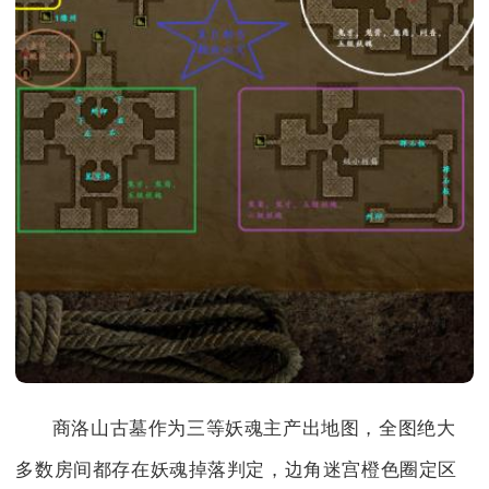
商洛山古墓作为三等妖魂主产出地图，全图绝大
多数房间都存在妖魂掉落判定，边角迷宫橙色圈定区