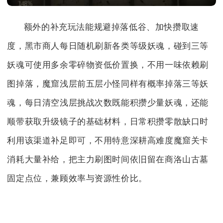
额外的补充玩法能规避掉落低谷、加快攒取速
度，黑市商人每日随机刷新各类等级妖魂，碰到三等
妖魂可使用多余零碎物资低价置换，不用一味依赖刷
图掉落，魔窟浅层前五层小怪同样有概率掉落三等妖
魂，每日清空浅层挑战次数既能积攒少量妖魂，还能
顺带获取升级镜子的基础材料，日常积攒零散缺口时
利用该渠道补足即可，不用特意深耕高难度魔窟关卡
消耗大量补给，把主力刷图时间依旧留在商洛山古墓
固定点位，兼顾效率与资源性价比。