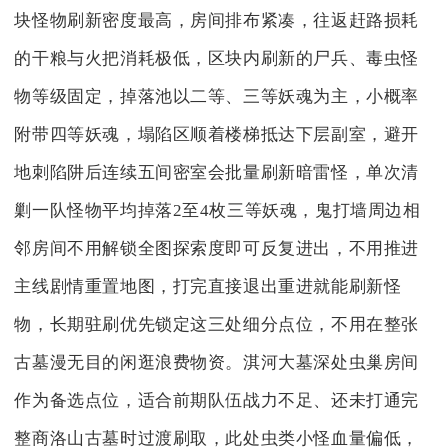
块怪物刷新密度最高，房间排布紧凑，往返赶路损耗
的干粮与火把消耗极低，区块内刷新的尸兵、毒虫怪
物等级固定，掉落池以二等、三等妖魂为主，小概率
附带四等妖魂，塌陷区顺着楼梯抵达下层副室，避开
地刺陷阱后连续五间密室会批量刷新暗雷怪，单次清
剿一队怪物平均掉落2至4枚三等妖魂，鬼打墙周边相
邻房间不用解锁全图探索度即可反复进出，不用推进
主线剧情重置地图，打完直接退出重进就能刷新怪
物，长期驻刷优先锁定这三处细分点位，不用在整张
古墓漫无目的闲逛浪费物资。淇河大墓深处虫巢房间
作为备选点位，适合前期队伍战力不足、还未打通完
整商洛山古墓时过渡刷取，此处虫类小怪血量偏低，