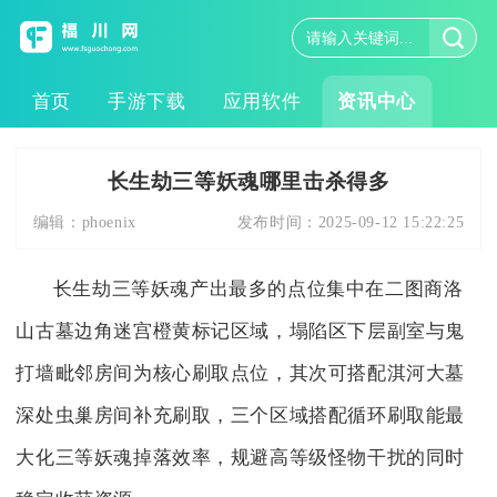
首页
手游下载
应用软件
资讯中心
长生劫三等妖魂哪里击杀得多
编辑：
phoenix
发布时间：
2025-09-12 15:22:25
长生劫三等妖魂产出最多的点位集中在二图商洛
山古墓边角迷宫橙黄标记区域，塌陷区下层副室与鬼
打墙毗邻房间为核心刷取点位，其次可搭配淇河大墓
深处虫巢房间补充刷取，三个区域搭配循环刷取能最
大化三等妖魂掉落效率，规避高等级怪物干扰的同时