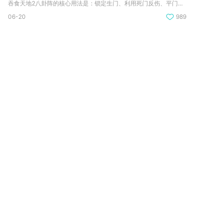
吞食天地2八卦阵的核心用法是：锁定生门、利用死门反伤、平门免...
06-20
989