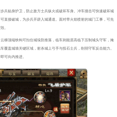
需步兵贴身护卫，防止敌方士兵纵火或破坏车身。冲车撞击可快速破坏城
后可直接破城，为步兵开辟入城通道。面对带火焰喷射的城门工事，可先
焚毁。
。云梯顶端铁钩可扣住城垛防推落，临车则能居高临下压制城头守军，掩
临车覆盖城墙关键区域，射杀城上弓手与投石士兵，削弱守军反击能力。
后即可向内推进。