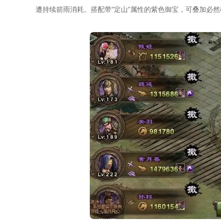
遭持续箭雨消耗。搭配带“定山”属性的紫色御宝，可叠加必