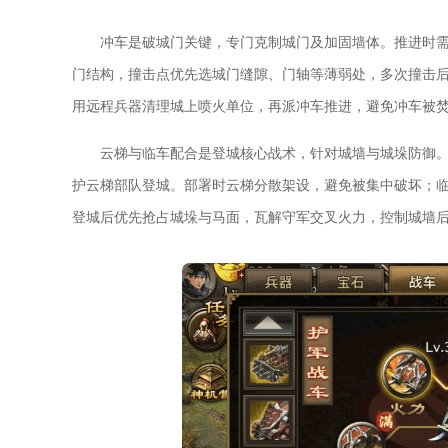
冲车是破城门关键，专门克制城门及加固墙体。推进时
门结构，撞击点优先选城门缝隙、门轴等薄弱处，多次撞击
用远程兵器清理城上喷火单位，再派冲车推进，避免冲车被
云梯与临车配合是登城核心战术，针对城墙与城垛防御
护云梯部队登城。部署时云梯分散架设，避免被集中破坏；
登城后优先抢占城垛与马面，瓦解守军交叉火力，控制城墙