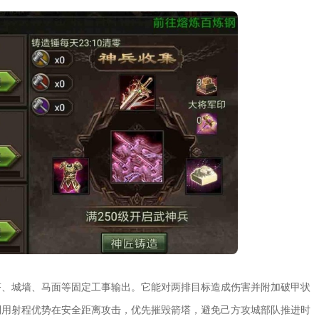
塔、城墙、马面等固定工事输出。它能对两排目标造成伤害并附加破甲状
利用射程优势在安全距离攻击，优先摧毁箭塔，避免己方攻城部队推进时