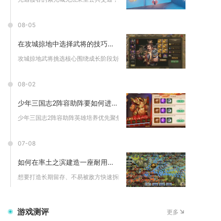
08-05
在攻城掠地中选择武将的技巧有哪些
攻城掠地武将挑选核心围绕成长阶段划分、地形特性匹配、战法定位...
08-02
少年三国志2阵容助阵要如何进行英雄培养
少年三国志2阵容助阵英雄培养优先聚焦等级提升与星级突破，舍弃...
07-08
如何在率土之滨建造一座耐用的飞桥
想要打造长期留存、不易被敌方快速拆除的飞桥，核心思路是严控选...
游戏测评
更多