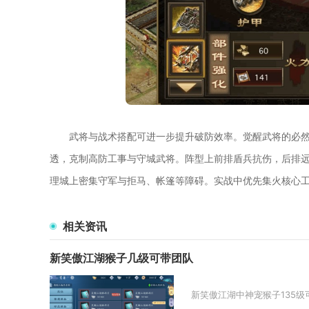
武将与战术搭配可进一步提升破防效率。觉醒武将的必
透，克制高防工事与守城武将。阵型上前排盾兵抗伤，后排
理城上密集守军与拒马、帐篷等障碍。实战中优先集火核心
相关资讯
新笑傲江湖猴子几级可带团队
新笑傲江湖中神宠猴子135