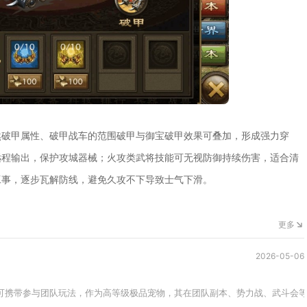
然破甲属性、破甲战车的范围破甲与御宝破甲效果可叠加，形成强力穿
远程输出，保护攻城器械；火攻类武将技能可无视防御持续伤害，适合清
工事，逐步瓦解防线，避免久攻不下导致士气下滑。
更多
2026-05-06
级可携带参与团队玩法，作为高等级极品宠物，其在团队副本、势力战、武斗会等