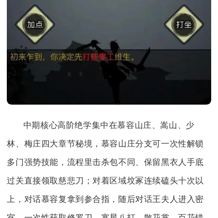
中期核心高阶绝学集中在慕容山庄、嵩山、少
林、梅庄四大章节秘境，慕容山庄分支可一次性解锁
多门强势技能，流程里击杀包不同、保留黑衣人手底
过关直接领取慈悲刀；对着区域坟冢连续磕头十次以
上，对话慕容复拿到参合指，随后对话王夫人进入密
室，一次性获取修罗刀、寒星八打、散花掌、百花错