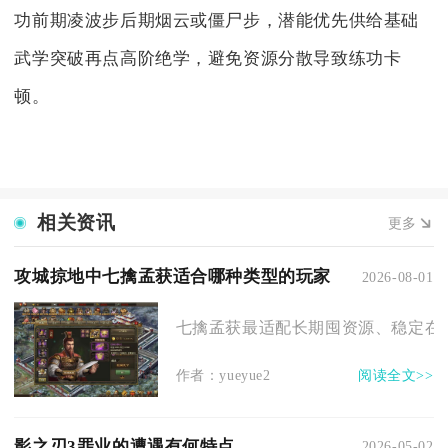
功前期凌波步后期烟云或僵尸步，潜能优先供给基础
武学突破再点高阶绝学，避免资源分散导致练功卡
顿。
相关资讯
更多
攻城掠地中七擒孟获适合哪种类型的玩家
2026-08-01
七擒孟获最适配长期囤资源、稳定在线
作者：yueyue2
阅读全文>>
影之刃3罪业的遭遇有何特点
2026-05-02