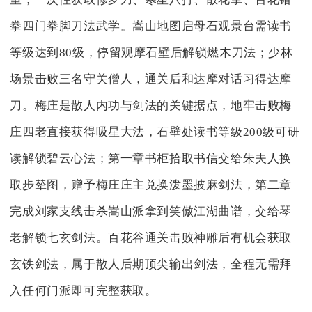
拳四门拳脚刀法武学。嵩山地图启母石观景台需读书
等级达到80级，停留观摩石壁后解锁燃木刀法；少林
场景击败三名守关僧人，通关后和达摩对话习得达摩
刀。梅庄是散人内功与剑法的关键据点，地牢击败梅
庄四老直接获得吸星大法，石壁处读书等级200级可研
读解锁碧云心法；第一章书柜拾取书信交给朱夫人换
取步辇图，赠予梅庄庄主兑换泼墨披麻剑法，第二章
完成刘家支线击杀嵩山派拿到笑傲江湖曲谱，交给琴
老解锁七玄剑法。百花谷通关击败神雕后有机会获取
玄铁剑法，属于散人后期顶尖输出剑法，全程无需拜
入任何门派即可完整获取。