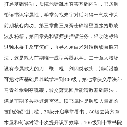
打磨基础轻功，后院池塘跳水夯实基础内功，书房解
锁读书识字属性，学堂旁找朱宇对话习得一气功作为
前期核心内功。第三章曲三身旁击碎墙壁直接拾取凌
波步秘籍，第四章先和镖师接押镖任务，轻功达标跨
过独木桥击杀李笑红，再寻木屋白术对话解锁百胜刀
法，这是散人前期唯一成型兵器武学。二十章大校场
设有专属散人的刀、鞭、棍、剑四类教头，消耗潜能
可把对应基础兵器武学冲到300级，第七章侠义厅决斗
马青雄拿到夺魂鞭，转交萧无回后能请教基础鞭法，
满足前期多兵器过渡需求。读书属性是解锁大量高阶
技能的硬性门槛，30级开启学堂看书，80级去第六章
木屋和苟读对话十次提升识字效率，100级到十章书院