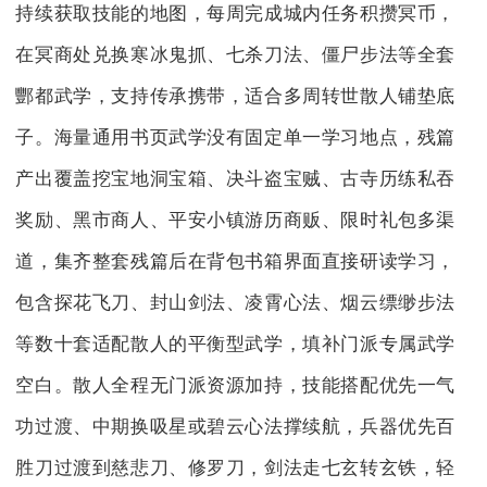
持续获取技能的地图，每周完成城内任务积攒冥币，
在冥商处兑换寒冰鬼抓、七杀刀法、僵尸步法等全套
酆都武学，支持传承携带，适合多周转世散人铺垫底
子。海量通用书页武学没有固定单一学习地点，残篇
产出覆盖挖宝地洞宝箱、决斗盗宝贼、古寺历练私吞
奖励、黑市商人、平安小镇游历商贩、限时礼包多渠
道，集齐整套残篇后在背包书箱界面直接研读学习，
包含探花飞刀、封山剑法、凌霄心法、烟云缥缈步法
等数十套适配散人的平衡型武学，填补门派专属武学
空白。散人全程无门派资源加持，技能搭配优先一气
功过渡、中期换吸星或碧云心法撑续航，兵器优先百
胜刀过渡到慈悲刀、修罗刀，剑法走七玄转玄铁，轻