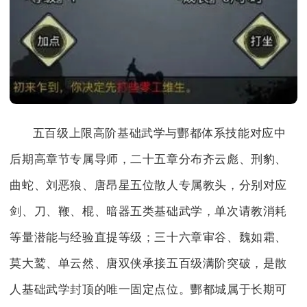
五百级上限高阶基础武学与酆都体系技能对应中
后期高章节专属导师，二十五章分布齐云彪、刑豹、
曲蛇、刘恶狼、唐昂星五位散人专属教头，分别对应
剑、刀、鞭、棍、暗器五类基础武学，单次请教消耗
等量潜能与经验直提等级；三十六章审谷、魏如霜、
莫大鹫、单云然、唐双侠承接五百级满阶突破，是散
人基础武学封顶的唯一固定点位。酆都城属于长期可