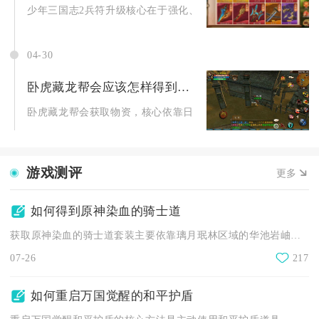
少年三国志2兵符升级核心在于强化、升星、觉醒与协战四大环节，
04-30
卧虎藏龙帮会应该怎样得到物资
卧虎藏龙帮会获取物资，核心依靠日常货运、跑商、据点占领、帮
游戏测评
更多
如何得到原神染血的骑士道
获取原神染血的骑士道套装主要依靠璃月珉林区域的华池岩岫祝圣秘...
07-26
217
如何重启万国觉醒的和平护盾