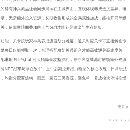
锁的稀有神兵藏品还会同步展示在主城界面，直观体现养成进度差异。琳
收录，无需额外投入资源，长期收集形成的全局属性加成，能拉开同等级
关，依靠琳琅阁叠加的士气buff才能补足输出与生存短板。
验功能，关卡按玩家神兵养成进度划分难度，通关对应关卡可直接解锁专
奖励每日仅能领取一次，合理搭配攻防神兵组合才能高效通关高难度关
配琳琅阁士气buff可大幅降低攻坚损耗，掠夺废墟城池时解锁额外资源
阶NPC战车与厚血敌军，是中后期拉开战力断层的核心系统，日常玩法
进，均衡分配百炼钢、画意、宝石三类资源，避免单一养成模块停滞拖慢
更多
2026-07-23