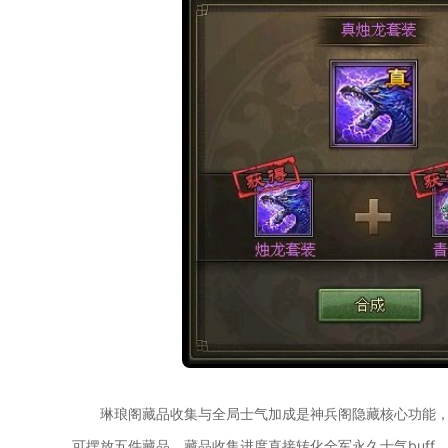
琳琅阁藏品收集与全局士气加成是神兵阁隐藏核心功能
可摆放五件藏品，藏品收集进度直接转化全军永久士气buf