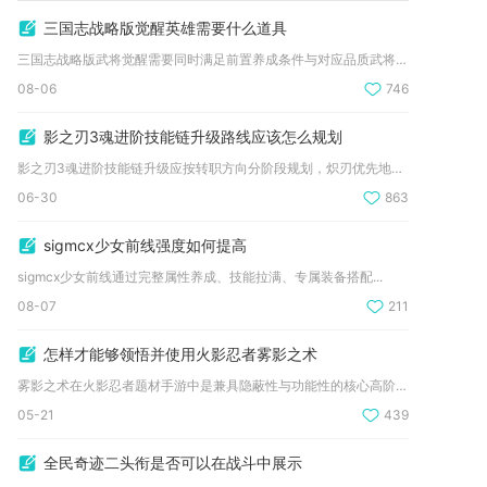
三国志战略版觉醒英雄需要什么道具
三国志战略版武将觉醒需要同时满足前置养成条件与对应品质武将卡...
08-06
746
影之刃3魂进阶技能链升级路线应该怎么规划
影之刃3魂进阶技能链升级应按转职方向分阶段规划，炽刃优先地面...
06-30
863
sigmcx少女前线强度如何提高
sigmcx少女前线通过完整属性养成、技能拉满、专属装备搭配...
08-07
211
怎样才能够领悟并使用火影忍者雾影之术
雾影之术在火影忍者题材手游中是兼具隐蔽性与功能性的核心高阶战...
05-21
439
全民奇迹二头衔是否可以在战斗中展示