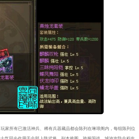
，玩家所有已激活神兵、稀有兵器藏品都会陈列在琳琅阁内，每组陈列位
f，士气同步作用于全部上阵武将，副本推图、跨服国战、城池攻防全程生