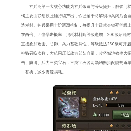
神兵阁第一大核心功能为神兵锻造与等级提升，解锁门槛
钢主要由联动铁匠铺持续产出，铁匠铺干将解锁神兵阁后会
造耗材。神兵采用十阶瓶颈机制，每提升十级就会锁死等级
在两倍、四倍暴击概率，消耗材料随等级递增，200级后耗
直接叠加攻击、防御、兵力基础属性，等级抵达250级可开
神骑召唤次数，大范围压低敌方部队血量，攻坚城池效率大
击、防御、兵力三类宝石，三类宝石各两颗均衡搭配能规避
一替换，减少资源损耗。