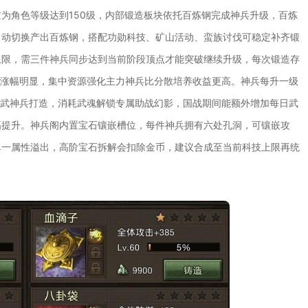
为角色等级达到150级，内部锻造板块依托百炼钢完成神兵升级，百炼
自动切换产出百炼钢，搭配功勋科技、矿山活动、蛮族讨伐可稳定补齐锻
上限，需三件神兵同步达到当前阶段顶点才能突破继续升级，每次锻造存
材涨幅明显，集中资源强化主力神兵比分散培养收益更高。神兵每升一级
启武神兵打造，消耗武魂解锁专属助战幻影，国战期间能额外增加每日武
幅提升。神兵阁内置宝石镶嵌槽位，每件神兵拥有六处孔洞，可镶嵌攻
单一属性溢出，高阶宝石拆解会扣除金币，建议合成至当前科技上限再统