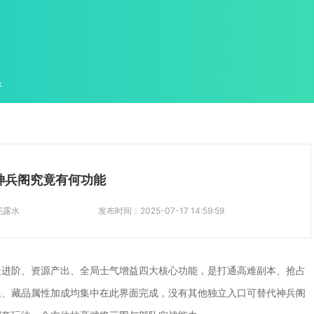
件
神兵阁究竟有何功能
花露水
发布时间：
2025-07-17 14:59:59
造进阶、资源产出、全局士气增益四大核心功能，是打通高难副本、抢占
换、藏品属性加成均集中在此界面完成，没有其他独立入口可替代神兵阁