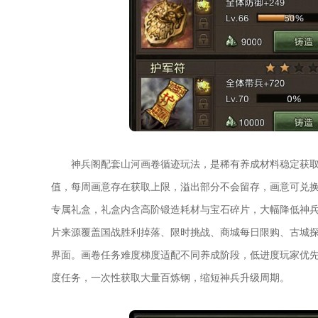
神兵阁配套山河画卷循迹玩法，是稀有养成材料稳定获
值，每周画意存在获取上限，溢出部分不会留存，画意可兑
专属礼盒，礼盒内含高阶锻造耗材与宝石碎片，大幅降低神
片来源覆盖国战胜利掉落、限时挑战、商城每日限购、古城
界面。画卷任务难度梯度适配不同养成阶段，低进度玩家优
度任务，一次性获取大量百炼钢，缩短神兵升级周期。