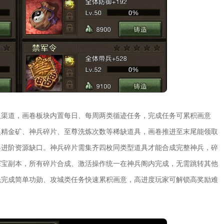
取渠道，画卷板块内置每日、每周两类循迹任务，完成任务可累积画意
换精金矿、神兵碎片、至尊洗炼次数等稀缺道具，画卷推进至末尾能领取
兵进阶资源缺口。神兵碎片需集齐四枚同类型道具才能合成完整神兵，碎
探宝副本，所有碎片合成、激活操作统一在神兵阁内完成，无需跳转其他
先完成简单功勋、攻城类任务快速累积画意，高进度玩家可解锁高奖励难