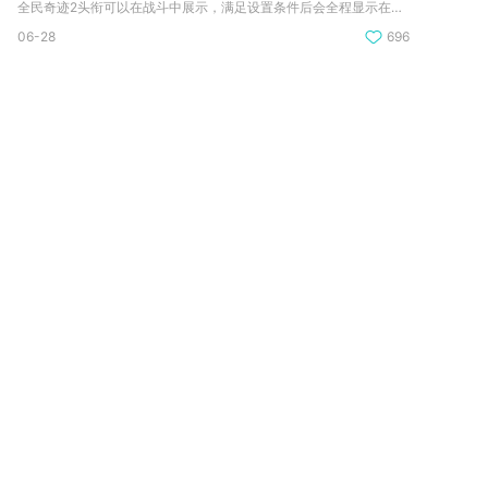
全民奇迹2头衔可以在战斗中展示，满足设置条件后会全程显示在角...
06-28
696