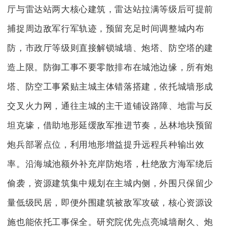
厅与雷达站两大核心建筑，雷达站拉满等级后可提前
捕捉周边敌军行军轨迹，预留充足时间调整城内布
防，市政厅等级则直接解锁城墙、炮塔、防空塔的建
造上限。防御工事不要零散排布在城池边缘，所有炮
塔、防空工事紧贴主城主体错落搭建，依托城墙形成
交叉火力网，通往主城的主干道铺设路障、地雷与反
坦克壕，借助地形延缓敌军推进节奏，丛林地块预留
炮兵部署点位，利用地形增益提升远程兵种输出效
率。沿海城池额外补充岸防炮塔，杜绝敌方海军绕后
偷袭，资源建筑集中规划在主城内侧，外围只保留少
量低级民居，即便外围建筑被敌军攻破，核心资源设
施也能依托工事保全。研究院优先点亮城墙耐久、炮