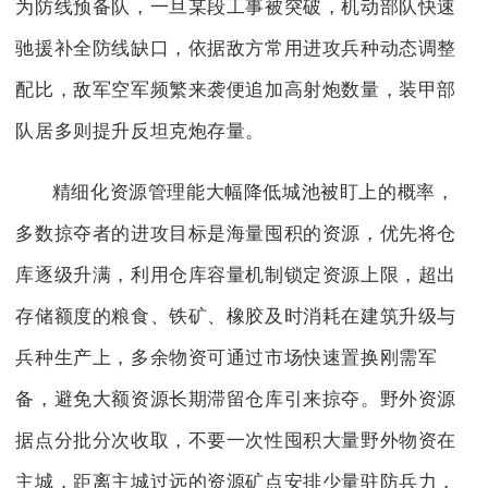
为防线预备队，一旦某段工事被突破，机动部队快速
驰援补全防线缺口，依据敌方常用进攻兵种动态调整
配比，敌军空军频繁来袭便追加高射炮数量，装甲部
队居多则提升反坦克炮存量。
精细化资源管理能大幅降低城池被盯上的概率，
多数掠夺者的进攻目标是海量囤积的资源，优先将仓
库逐级升满，利用仓库容量机制锁定资源上限，超出
存储额度的粮食、铁矿、橡胶及时消耗在建筑升级与
兵种生产上，多余物资可通过市场快速置换刚需军
备，避免大额资源长期滞留仓库引来掠夺。野外资源
据点分批分次收取，不要一次性囤积大量野外物资在
主城，距离主城过远的资源矿点安排少量驻防兵力，