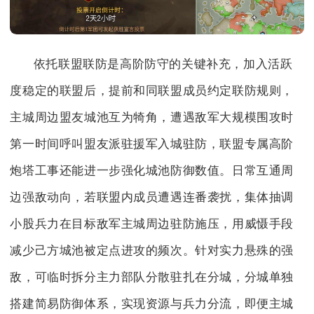
依托联盟联防是高阶防守的关键补充，加入活跃
度稳定的联盟后，提前和同联盟成员约定联防规则，
主城周边盟友城池互为犄角，遭遇敌军大规模围攻时
第一时间呼叫盟友派驻援军入城驻防，联盟专属高阶
炮塔工事还能进一步强化城池防御数值。日常互通周
边强敌动向，若联盟内成员遭遇连番袭扰，集体抽调
小股兵力在目标敌军主城周边驻防施压，用威慑手段
减少己方城池被定点进攻的频次。针对实力悬殊的强
敌，可临时拆分主力部队分散驻扎在分城，分城单独
搭建简易防御体系，实现资源与兵力分流，即便主城