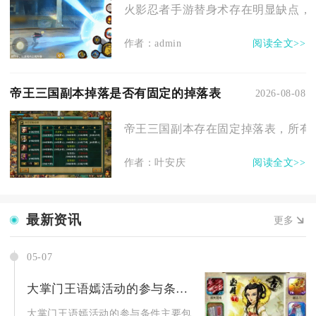
火影忍者手游替身术存在明显缺点，核
作者：admin
阅读全文>>
帝王三国副本掉落是否有固定的掉落表
2026-08-08
帝王三国副本存在固定掉落表，所有副
作者：叶安庆
阅读全文>>
最新资讯
更多
05-07
大掌门王语嫣活动的参与条件是什么
大掌门王语嫣活动的参与条件主要包含等级门槛、阵营匹配、任务