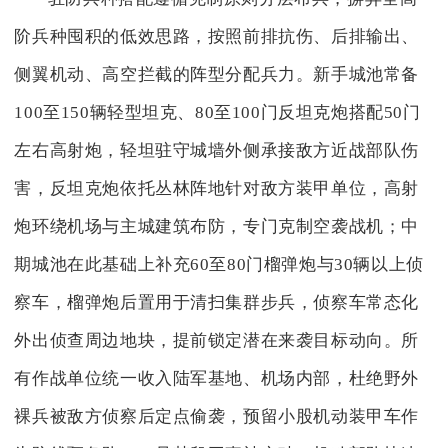
阶兵种囤积的低效思路，按照前排抗伤、后排输出、
侧翼机动、高空拦截的阵型分配兵力。新手城池常备
100至150辆轻型坦克、80至100门反坦克炮搭配50门
左右高射炮，轻坦驻守城墙外侧承接敌方近战部队伤
害，反坦克炮依托丛林阵地针对敌方装甲单位，高射
炮环绕机场与主城建筑布防，专门克制空袭战机；中
期城池在此基础上补充60至80门榴弹炮与30辆以上侦
察车，榴弹炮后置用于清扫集群步兵，侦察车常态化
外出侦查周边地块，提前锁定潜在来袭目标动向。所
有作战单位统一收入陆军基地、机场内部，杜绝野外
裸兵被敌方侦察后定点偷袭，预留小股机动装甲车作