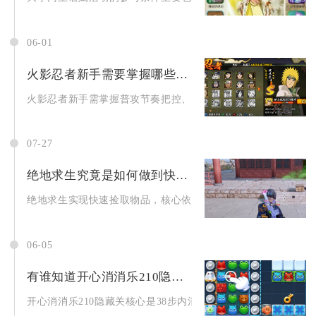
06-01
火影忍者新手需要掌握哪些打击技巧
火影忍者新手需掌握普攻节奏把控、Y轴走位起手、替身术博弈、技
07-27
绝地求生究竟是如何做到快速捡取物品的
绝地求生实现快速捡取物品，核心依靠精细化拾取参数配置、快捷
06-05
有谁知道开心消消乐210隐藏关怎么过
开心消消乐210隐藏关核心是38步内清14块积雪、孵12只小...