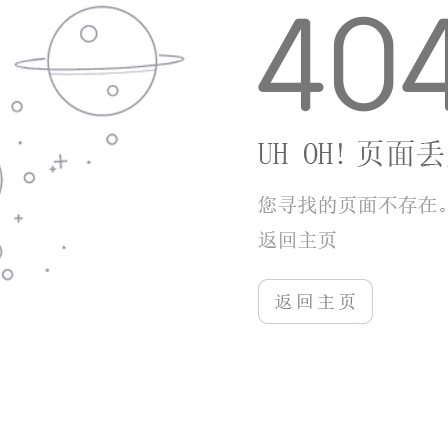
游戏优势
1、分段匹配机制平衡玩家实力，低段位新手不会
匹配高熟练度高阶玩家。
2、福利获取门槛低，零氪玩家通过闯关、日常任
务可集齐全套基础高品质球杆。
3、操作逻辑轻量化，点触瞄准、滑动控力，单指
即可完成全套击球操作。
小编点评
台球宝是兼顾休闲与竞技的台球手游，没有过度